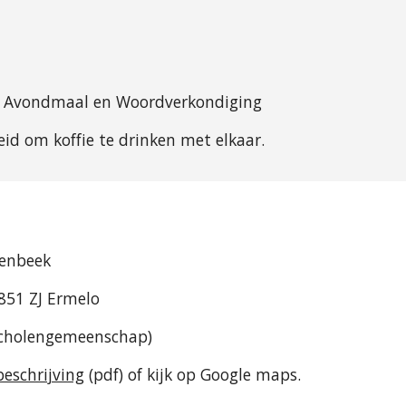
ng, Avondmaal en Woordverkondiging
eid om koffie te drinken met elkaar.
venbeek
851 ZJ Ermelo
 scholengemeenschap)
eschrijving
(pdf) of kijk op Google maps.